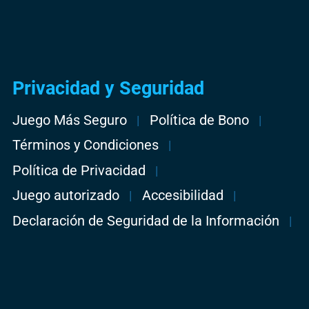
Privacidad y Seguridad
Juego Más Seguro
Política de Bono
Términos y Condiciones
Política de Privacidad
Juego autorizado
Accesibilidad
Declaración de Seguridad de la Información