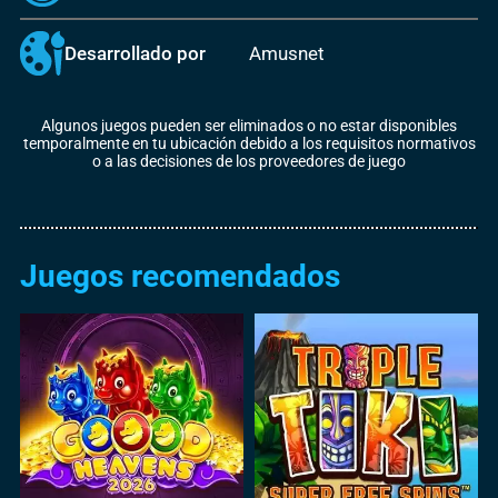
Desarrollado por
Amusnet
Algunos juegos pueden ser eliminados o no estar disponibles
temporalmente en tu ubicación debido a los requisitos normativos
o a las decisiones de los proveedores de juego
Juegos recomendados