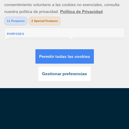
diferentes versiones de Blackjack y Ruleta, o en numerosas
Máquinas Tragaperras Online. ¡El futuro del juego online está aquí!
Promos
Iniciar Sesión
Unirse
Menu