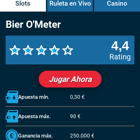
Slots
Ruleta en Vivo
Casino
Bier O'Meter
4,4
Rating
Jugar Ahora
Apuesta mín.
0,30 €
Apuesta máx.
90 €
Ganancia máx.
250.000 €