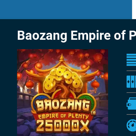
Baozang Empire of P