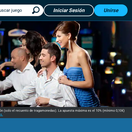
Iniciar Sesión
Unirse
uscar juego
ción (solo el recuento de tragamonedas). La apuesta máxima es el 10% (mínimo 0,10€)
es.