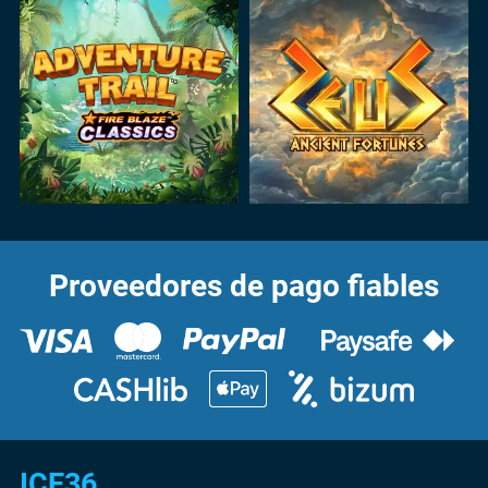
Proveedores de pago fiables
ICE36