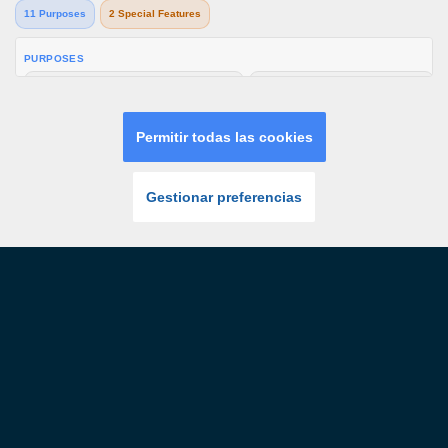
Máquinas Tragaperras Online. ¡El futuro del juego online está aquí!
Promos
Iniciar Sesión
Unirse
Menu