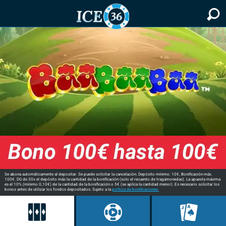
Se abona automáticamente al depositar. Se puede solicitar la cancelación. Depósito mínimo: 10€, Bonificación máx.
100€. DG de 30x el depósito más la cantidad de la bonificación (solo el recuento de tragamonedas). La apuesta máxima
es el 10% (mínimo 0,10€) de la cantidad de la bonificación o 5€ (se aplica la cantidad menor). Es necesario solicitar los
bonos antes de utilizar los fondos depositados. Sujeto a la
política de bonificaciones.