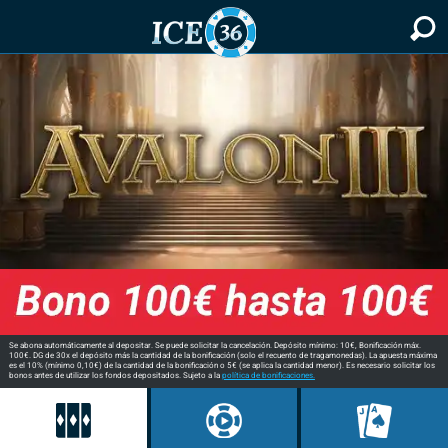
Se abona automáticamente al depositar. Se puede solicitar la cancelación. Depósito mínimo: 10€, Bonificación máx.
100€. DG de 30x el depósito más la cantidad de la bonificación (solo el recuento de tragamonedas). La apuesta máxima
es el 10% (mínimo 0,10€) de la cantidad de la bonificación o 5€ (se aplica la cantidad menor). Es necesario solicitar los
bonos antes de utilizar los fondos depositados. Sujeto a la
política de bonificaciones.