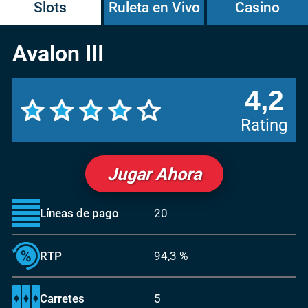
Slots
Ruleta en Vivo
Casino
Avalon III
4,2
Rating
Jugar Ahora
Líneas de pago
20
RTP
94,3 %
Carretes
5