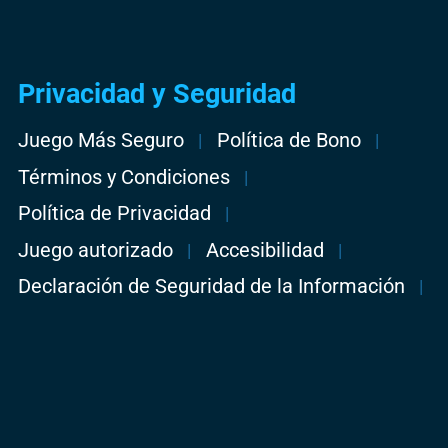
Privacidad y Seguridad
Juego Más Seguro
Política de Bono
Términos y Condiciones
Política de Privacidad
Juego autorizado
Accesibilidad
Declaración de Seguridad de la Información