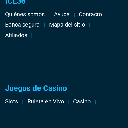
ICE36
Quiénes somos
Ayuda
Contacto
Banca segura
Mapa del sitio
Afiliados
Juegos de Casino
Slots
Ruleta en Vivo
Casino