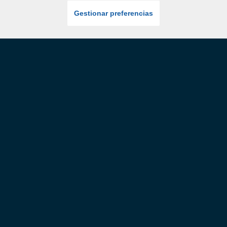
Máquinas Tragaperras Online. ¡El futuro del juego online está aquí!
Promos
Iniciar Sesión
Unirse
Menu