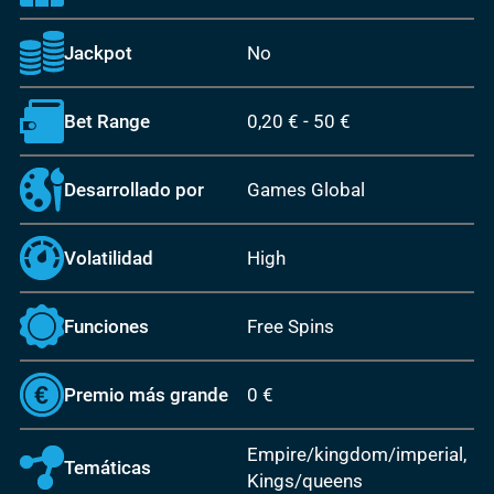
Jackpot
No
Bet Range
0,20 €
-
50 €
Desarrollado por
Games Global
Volatilidad
High
Funciones
Free Spins
Premio más grande
0 €
Empire/kingdom/imperial,
Temáticas
Kings/queens