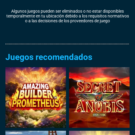
Algunos juegos pueden ser eliminados o no estar disponibles
temporalmente en tu ubicación debido a los requisitos normativos
o a las decisiones de los proveedores de juego
Juegos recomendados