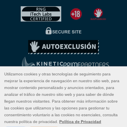
Cuando se trata de apuestas online con experiencias
emocionantes e inmersivas en las que la diversión es lo primero,
ICE36 lleva tu experiencia a un nivel nuevo, ya sea que juegues
desde tu ordenador o teléfono móvil. Solo ICE36 ofrece los mejores
juegos de casino en España, con funciones únicas, atractivas y
beneficiosas. Haz un depósito PayPal en el casino y disfruta de
premios en efectivo y jackpots mientras tientas a la suerte en
diferentes versiones de Blackjack y Ruleta, o en numerosas