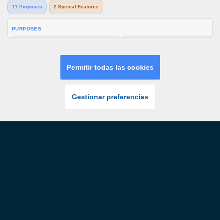
Máquinas Tragaperras Online. ¡El futuro del juego online está aquí!
Promos
Iniciar Sesión
Unirse
Menu