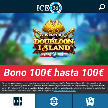
Se abona automáticamente al depositar. Se puede solicitar la cancelación. Depósito mínimo: 10€, Bonificación máx.
100€. DG de 30x el depósito más la cantidad de la bonificación (solo el recuento de tragamonedas). La apuesta máxima
es el 10% (mínimo 0,10€) de la cantidad de la bonificación o 5€ (se aplica la cantidad menor). Es necesario solicitar los
bonos antes de utilizar los fondos depositados. Sujeto a la
política de bonificaciones.