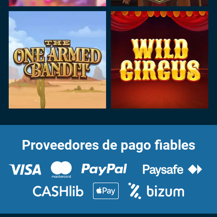
Proveedores de pago fiables