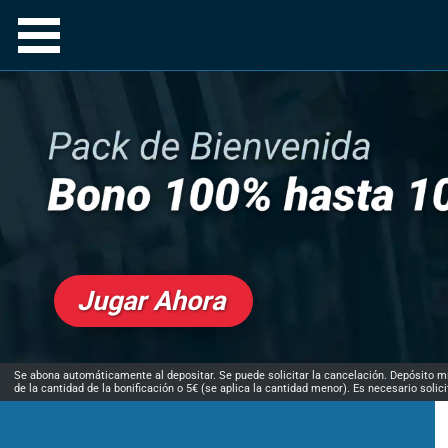
Jugar Ahora
Se abona automáticamente al depositar. Se puede solicitar la cancelación. Depósito m
de la cantidad de la bonificación o 5€ (se aplica la cantidad menor). Es necesario solic