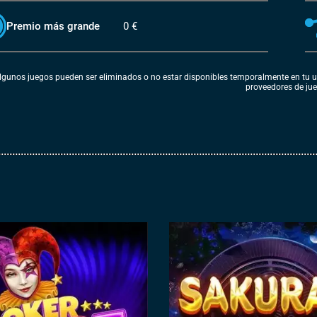
Premio más grande
0 €
lgunos juegos pueden ser eliminados o no estar disponibles temporalmente en tu ub
proveedores de ju