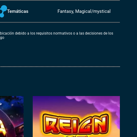
Temáticas
Fantasy, Magical/mystical
icación debido a los requisitos normativos o a las decisiones de los
ego