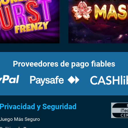
Proveedores de pago fiables
Privacidad y Seguridad
Juego Más Seguro