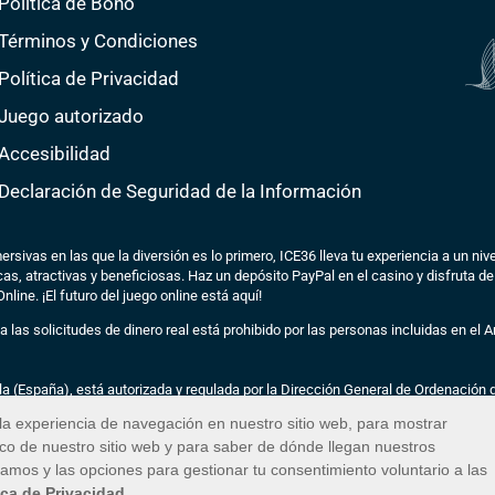
Política de Bono
Términos y Condiciones
Política de Privacidad
Juego autorizado
Accesibilidad
Declaración de Seguridad de la Información
ivas en las que la diversión es lo primero, ICE36 lleva tu experiencia a un niv
, atractivas y beneficiosas. Haz un depósito PayPal en el casino y disfruta de 
ne. ¡El futuro del juego online está aquí!