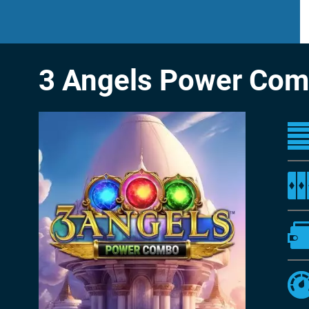
3 Angels Power Co