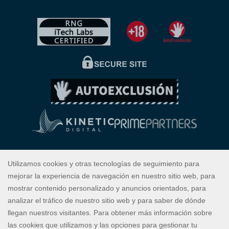
Cuando se trata de apuestas online con experiencias
emocionantes e inmersivas en las que la diversión es lo primero,
ICE36 lleva tu experiencia a un nivel nuevo, ya sea que juegues
desde tu ordenador o teléfono móvil. Solo ICE36 ofrece los mejores
juegos de casino en España, con funciones únicas, atractivas y
beneficiosas. Haz un depósito PayPal en el casino y disfruta de
premios en efectivo y jackpots mientras tientas a la suerte en