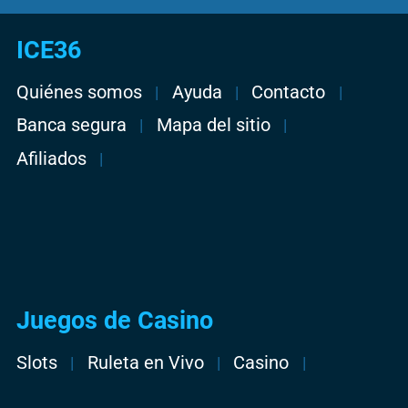
ICE36
Quiénes somos
Ayuda
Contacto
Banca segura
Mapa del sitio
Afiliados
Juegos de Casino
Slots
Ruleta en Vivo
Casino