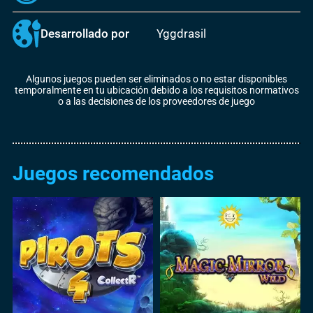
Desarrollado por
Yggdrasil
Algunos juegos pueden ser eliminados o no estar disponibles
temporalmente en tu ubicación debido a los requisitos normativos
o a las decisiones de los proveedores de juego
Juegos recomendados