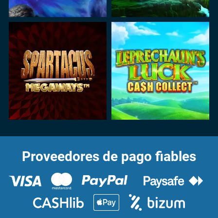
Proveedores de pago fiables