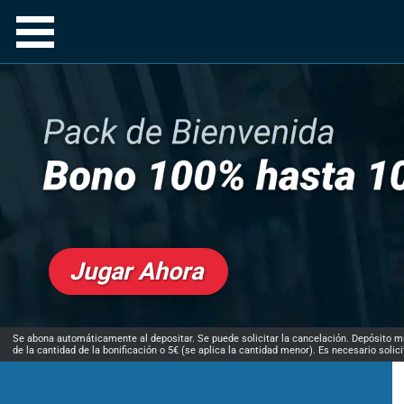
Jugar Ahora
Se abona automáticamente al depositar. Se puede solicitar la cancelación. Depósito m
de la cantidad de la bonificación o 5€ (se aplica la cantidad menor). Es necesario solic