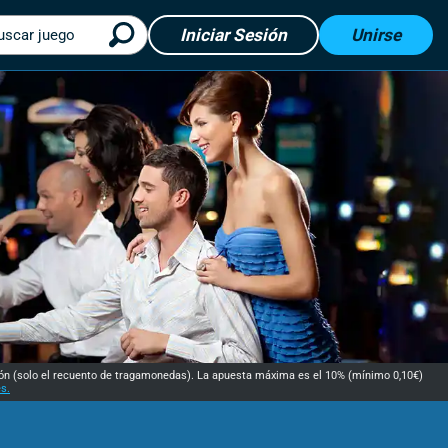
Iniciar Sesión
Unirse
uscar juego
ción (solo el recuento de tragamonedas). La apuesta máxima es el 10% (mínimo 0,10€)
es.