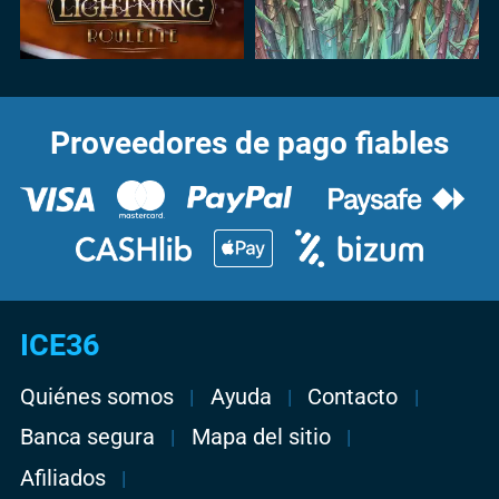
Proveedores de pago fiables
ICE36
Quiénes somos
Ayuda
Contacto
Banca segura
Mapa del sitio
Afiliados