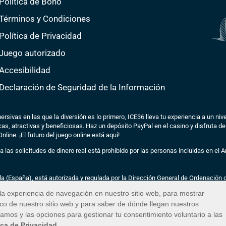
Política de Bono
Términos y Condiciones
Política de Privacidad
Juego autorizado
Accesibilidad
Declaración de Seguridad de la Información
ivas en las que la diversión es lo primero, ICE36 lleva tu experiencia a un niv
, atractivas y beneficiosas. Haz un depósito PayPal en el casino y disfruta de 
ne. ¡El futuro del juego online está aquí!