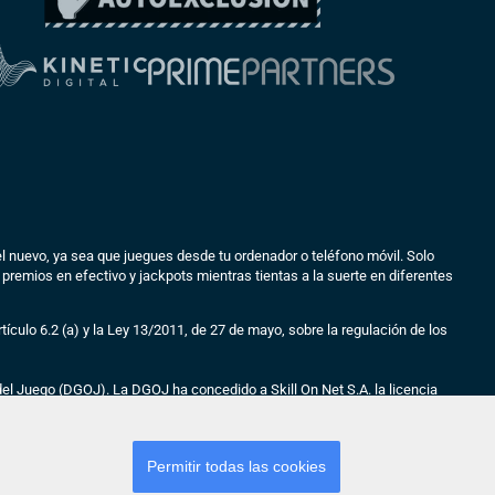
el nuevo, ya sea que juegues desde tu ordenador o teléfono móvil. Solo
premios en efectivo y jackpots mientras tientas a la suerte en diferentes