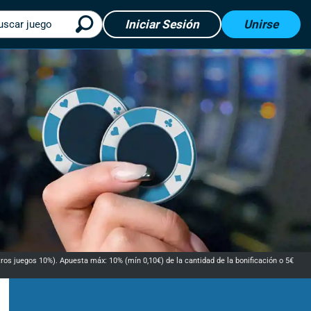
Iniciar Sesión
Unirse
uscar juego
ros juegos 10%). Apuesta máx: 10% (mín 0,10€) de la cantidad de la bonificación o 5€