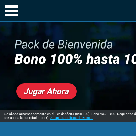
Jugar Ahora
Se abona automáticamente en el 1er depósito (mín 10€). Bono máx. 100€. Requisitos de 
(se aplica la cantidad menor).
Se aplica Política de Bonos.