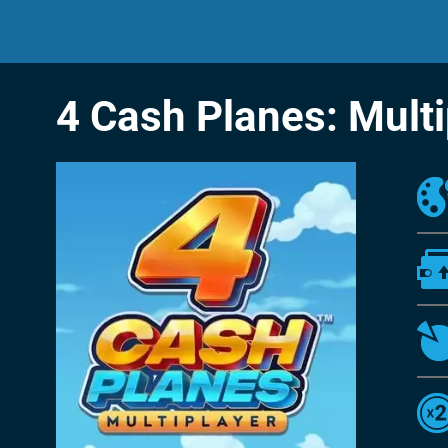
4 Cash Planes: Multi