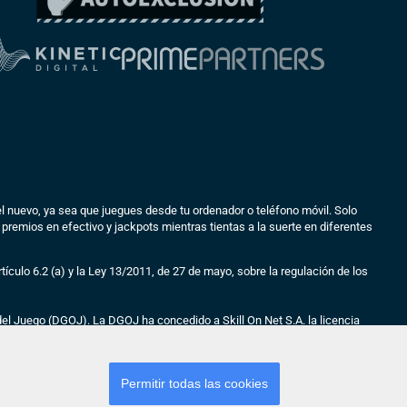
el nuevo, ya sea que juegues desde tu ordenador o teléfono móvil. Solo
premios en efectivo y jackpots mientras tientas a la suerte en diferentes