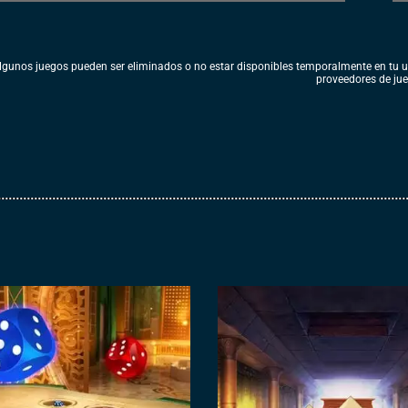
lgunos juegos pueden ser eliminados o no estar disponibles temporalmente en tu ub
proveedores de ju