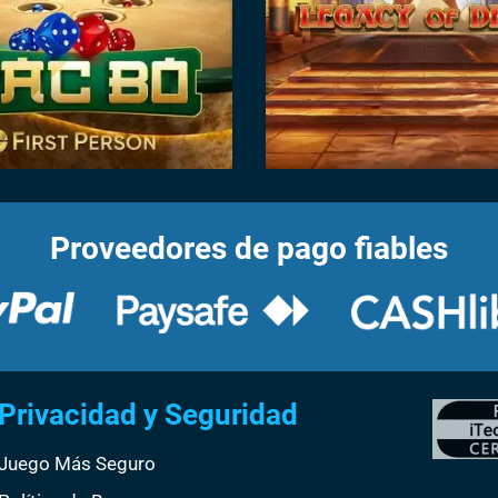
Proveedores de pago fiables
Privacidad y Seguridad
Juego Más Seguro