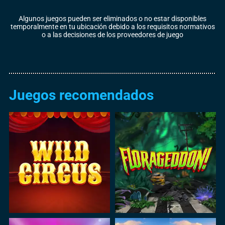
Algunos juegos pueden ser eliminados o no estar disponibles
temporalmente en tu ubicación debido a los requisitos normativos
o a las decisiones de los proveedores de juego
Juegos recomendados