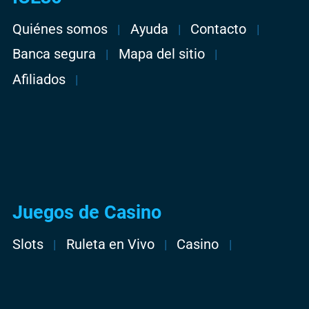
Quiénes somos
Ayuda
Contacto
Banca segura
Mapa del sitio
Afiliados
Juegos de Casino
Slots
Ruleta en Vivo
Casino