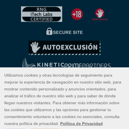
Cuando se trata de apuestas online con experiencias
emocionantes e inmersivas en las que la diversión es lo primero,
ICE36 lleva tu experiencia a un nivel nuevo, ya sea que juegues
desde tu ordenador o teléfono móvil. Solo ICE36 ofrece los mejores
juegos de casino en España, con funciones únicas, atractivas y
beneficiosas. Haz un depósito PayPal en el casino y disfruta de
premios en efectivo y jackpots mientras tientas a la suerte en
diferentes versiones de Blackjack y Ruleta, o en numerosas