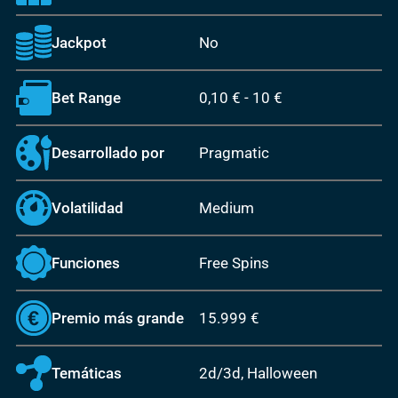
Jackpot
No
Bet Range
0,10 €
-
10 €
Desarrollado por
Pragmatic
Volatilidad
Medium
Funciones
Free Spins
Premio más grande
15.999 €
Temáticas
2d/3d, Halloween