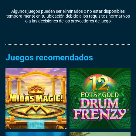
Algunos juegos pueden ser eliminados o no estar disponibles
temporalmente en tu ubicación debido a los requisitos normativos
o a las decisiones de los proveedores de juego
Juegos recomendados