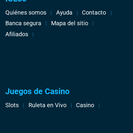
Quiénes somos
Ayuda
Contacto
Banca segura
Mapa del sitio
Afiliados
Juegos de Casino
Slots
Ruleta en Vivo
Casino