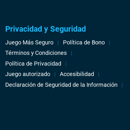
Privacidad y Seguridad
Juego Más Seguro
Política de Bono
Términos y Condiciones
Política de Privacidad
Juego autorizado
Accesibilidad
Declaración de Seguridad de la Información