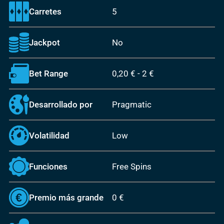
Carretes
5
Jackpot
No
Bet Range
0,20 €
-
2 €
Desarrollado por
Pragmatic
Volatilidad
Low
Funciones
Free Spins
Premio más grande
0 €