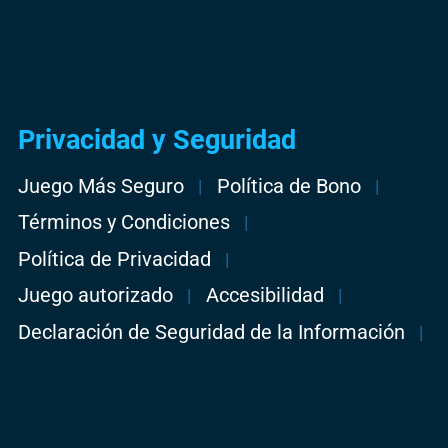
Privacidad y Seguridad
Juego Más Seguro
Política de Bono
Términos y Condiciones
Política de Privacidad
Juego autorizado
Accesibilidad
Declaración de Seguridad de la Información