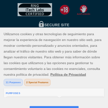
Cuando se trata de apuestas online con experiencias
emocionantes e inmersivas en las que la diversión es lo primero,
ICE36 lleva tu experiencia a un nivel nuevo, ya sea que juegues
desde tu ordenador o teléfono móvil. Solo ICE36 ofrece los mejores
juegos de casino en España, con funciones únicas, atractivas y
beneficiosas. Haz un depósito PayPal en el casino y disfruta de
premios en efectivo y jackpots mientras tientas a la suerte en
diferentes versiones de Blackjack y Ruleta, o en numerosas