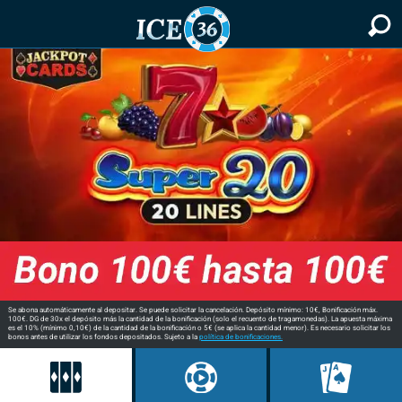
Se abona automáticamente al depositar. Se puede solicitar la cancelación. Depósito mínimo: 10€, Bonificación máx.
100€. DG de 30x el depósito más la cantidad de la bonificación (solo el recuento de tragamonedas). La apuesta máxima
es el 10% (mínimo 0,10€) de la cantidad de la bonificación o 5€ (se aplica la cantidad menor). Es necesario solicitar los
bonos antes de utilizar los fondos depositados. Sujeto a la
política de bonificaciones.