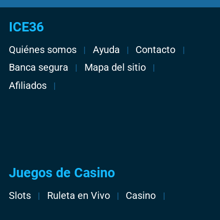
ICE36
Quiénes somos
Ayuda
Contacto
Banca segura
Mapa del sitio
Afiliados
Juegos de Casino
Slots
Ruleta en Vivo
Casino