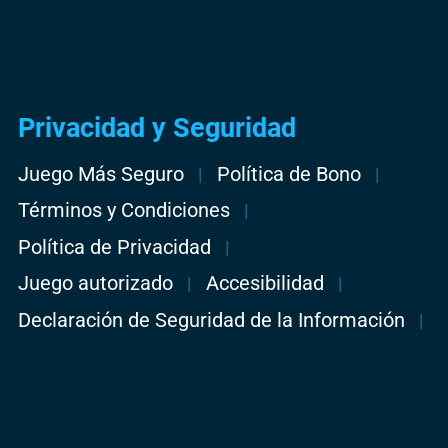
Privacidad y Seguridad
Juego Más Seguro
Política de Bono
Términos y Condiciones
Política de Privacidad
Juego autorizado
Accesibilidad
Declaración de Seguridad de la Información