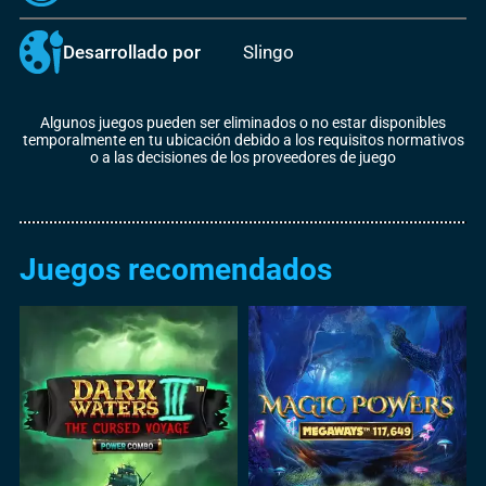
Desarrollado por
Slingo
Algunos juegos pueden ser eliminados o no estar disponibles
temporalmente en tu ubicación debido a los requisitos normativos
o a las decisiones de los proveedores de juego
Juegos recomendados