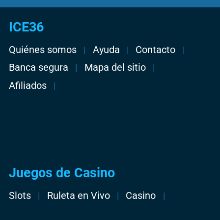
ICE36
Quiénes somos
Ayuda
Contacto
Banca segura
Mapa del sitio
Afiliados
Juegos de Casino
Slots
Ruleta en Vivo
Casino