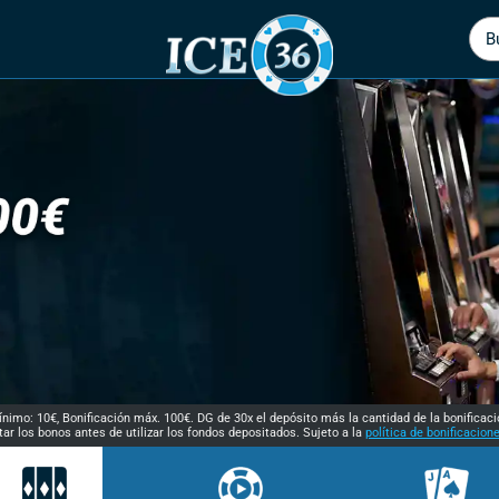
B
ínimo: 10€, Bonificación máx. 100€. DG de 30x el depósito más la cantidad de la bonifica
itar los bonos antes de utilizar los fondos depositados. Sujeto a la
política de bonificacion