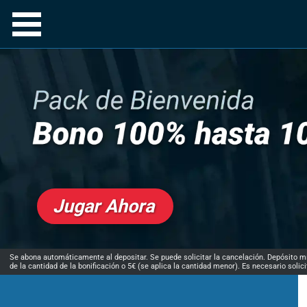
Jugar Ahora
Se abona automáticamente al depositar. Se puede solicitar la cancelación. Depósito m
de la cantidad de la bonificación o 5€ (se aplica la cantidad menor). Es necesario solic