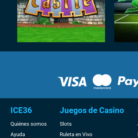
ICE36
Juegos de Casino
Quiénes somos
Slots
Ayuda
Ruleta en Vivo