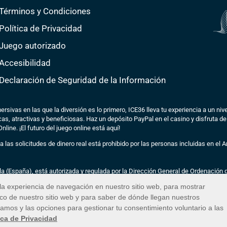
Términos y Condiciones
Política de Privacidad
Juego autorizado
Accesibilidad
Declaración de Seguridad de la Información
ivas en las que la diversión es lo primero, ICE36 lleva tu experiencia a un niv
, atractivas y beneficiosas. Haz un depósito PayPal en el casino y disfruta de 
ne. ¡El futuro del juego online está aquí!