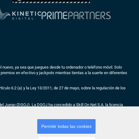
el nuevo, ya sea que juegues desde tu ordenador o teléfono móvil. Solo
premios en efectivo y jackpots mientras tientas a la suerte en diferentes