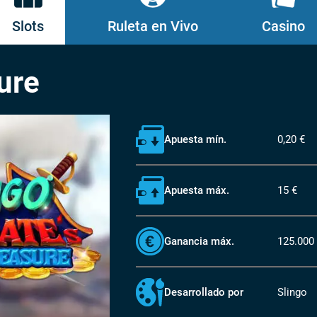
Slots
Ruleta en Vivo
Casino
ure
Apuesta mín.
0,20 €
Apuesta máx.
15 €
Ganancia máx.
125.000
Desarrollado por
Slingo