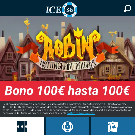
Se abona automáticamente al depositar. Se puede solicitar la cancelación. Depósito mínimo: 10€, Bonificación máx.
100€. DG de 30x el depósito más la cantidad de la bonificación (solo el recuento de tragamonedas). La apuesta máxima
es el 10% (mínimo 0,10€) de la cantidad de la bonificación o 5€ (se aplica la cantidad menor). Es necesario solicitar los
bonos antes de utilizar los fondos depositados. Sujeto a la
política de bonificaciones.