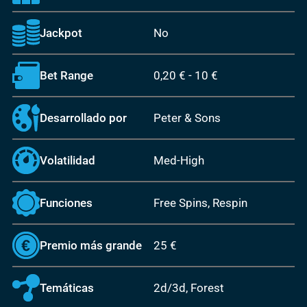
Jackpot
No
Bet Range
0,20 €
-
10 €
Desarrollado por
Peter & Sons
Volatilidad
Med-High
Funciones
Free Spins, Respin
Premio más grande
25 €
Temáticas
2d/3d, Forest