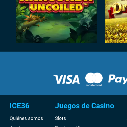
ICE36
Juegos de Casino
Quiénes somos
Slots