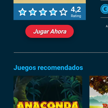
4,2
Rating
A
Jugar Ahora
Juegos recomendados