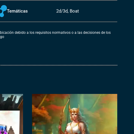
Temáticas
2d/3d, Boat
icación debido a los requisitos normativos o a las decisiones de los
ego