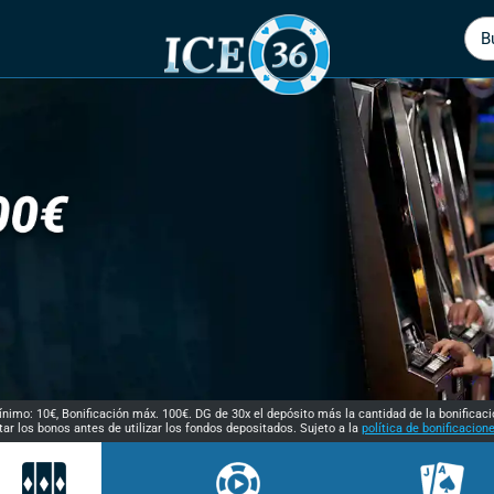
B
ínimo: 10€, Bonificación máx. 100€. DG de 30x el depósito más la cantidad de la bonifica
itar los bonos antes de utilizar los fondos depositados. Sujeto a la
política de bonificacion