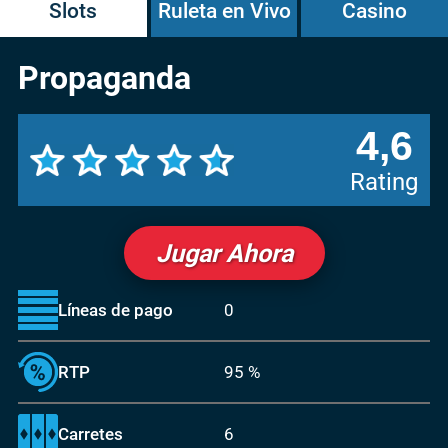
Slots
Ruleta en Vivo
Casino
Propaganda
4,6
Rating
Jugar Ahora
Líneas de pago
0
RTP
95 %
Carretes
6