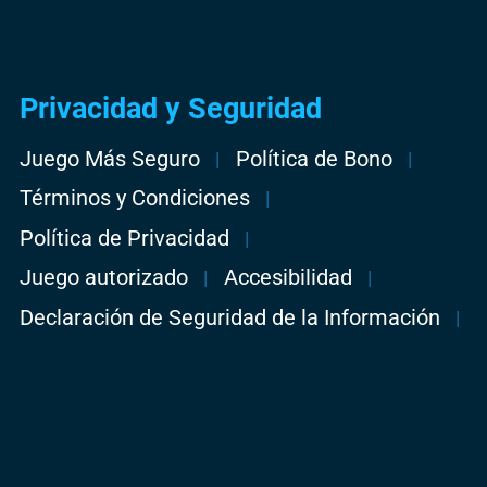
Privacidad y Seguridad
Juego Más Seguro
Política de Bono
Términos y Condiciones
Política de Privacidad
Juego autorizado
Accesibilidad
Declaración de Seguridad de la Información