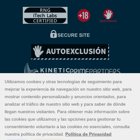
Cuando se trata de apuestas online con experiencias
emocionantes e inmersivas en las que la diversión es lo primero,
ICE36 lleva tu experiencia a un nivel nuevo, ya sea que juegues
desde tu ordenador o teléfono móvil. Solo ICE36 ofrece los mejores
juegos de casino en España, con funciones únicas, atractivas y
beneficiosas. Haz un depósito PayPal en el casino y disfruta de
premios en efectivo y jackpots mientras tientas a la suerte en
diferentes versiones de Blackjack y Ruleta, o en numerosas