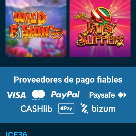
Proveedores de pago fiables
ICE36