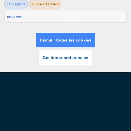
Máquinas Tragaperras Online. ¡El futuro del juego online está aquí!
Promos
Iniciar Sesión
Unirse
Menu