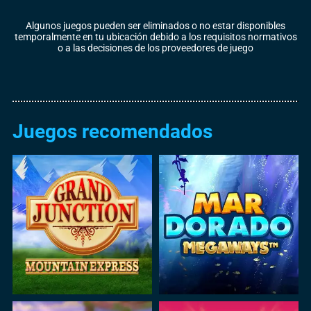
Algunos juegos pueden ser eliminados o no estar disponibles
temporalmente en tu ubicación debido a los requisitos normativos
o a las decisiones de los proveedores de juego
Juegos recomendados