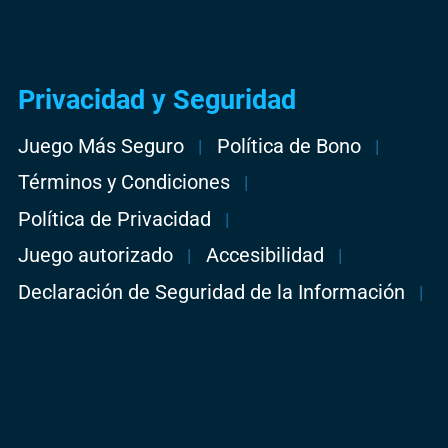
Privacidad y Seguridad
Juego Más Seguro
Política de Bono
Términos y Condiciones
Política de Privacidad
Juego autorizado
Accesibilidad
Declaración de Seguridad de la Información