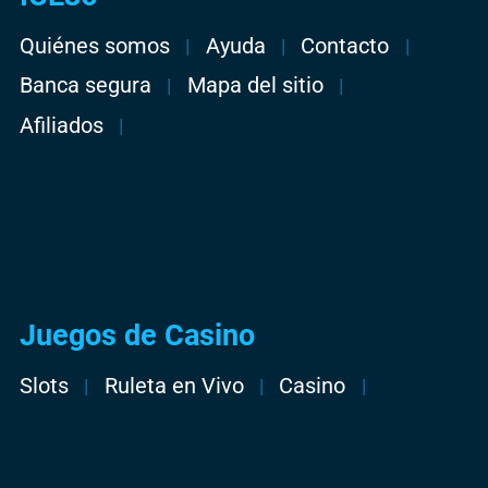
Quiénes somos
Ayuda
Contacto
Banca segura
Mapa del sitio
Afiliados
Juegos de Casino
Slots
Ruleta en Vivo
Casino