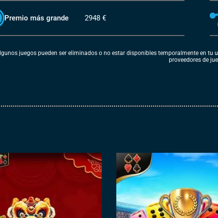
Premio más grande
2948 €
lgunos juegos pueden ser eliminados o no estar disponibles temporalmente en tu ub
proveedores de ju