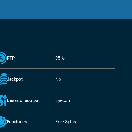
RTP
95 %
Jackpot
No
Desarrollado por
Eyecon
Funciones
Free Spins