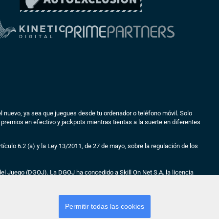
el nuevo, ya sea que juegues desde tu ordenador o teléfono móvil. Solo
premios en efectivo y jackpots mientras tientas a la suerte en diferentes