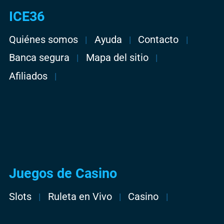
ICE36
Quiénes somos
Ayuda
Contacto
Banca segura
Mapa del sitio
Afiliados
Juegos de Casino
Slots
Ruleta en Vivo
Casino