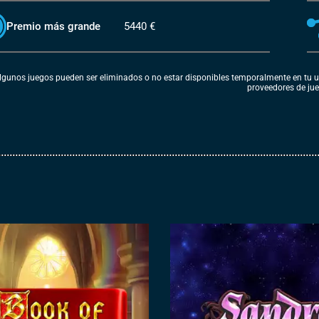
Premio más grande
5440 €
lgunos juegos pueden ser eliminados o no estar disponibles temporalmente en tu ub
proveedores de ju