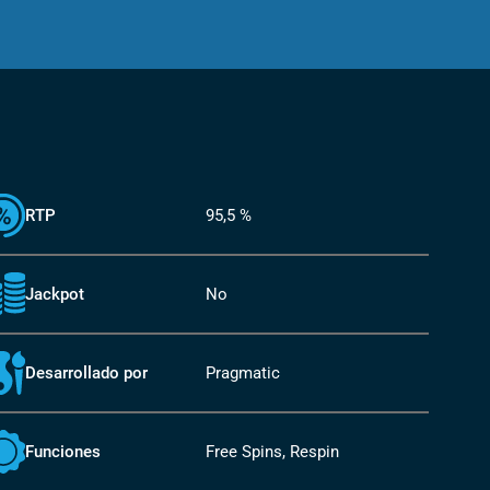
RTP
95,5 %
Jackpot
No
Desarrollado por
Pragmatic
Funciones
Free Spins, Respin