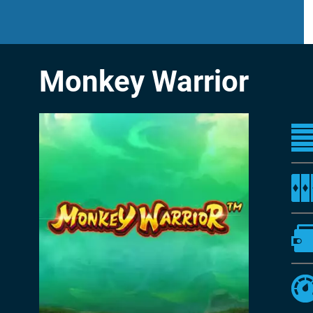
Monkey Warrior