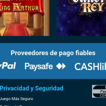
Proveedores de pago fiables
Privacidad y Seguridad
Juego Más Seguro