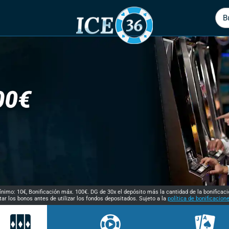
B
ínimo: 10€, Bonificación máx. 100€. DG de 30x el depósito más la cantidad de la bonifica
itar los bonos antes de utilizar los fondos depositados. Sujeto a la
política de bonificacion