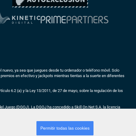
el nuevo, ya sea que juegues desde tu ordenador o teléfono móvil. Solo
premios en efectivo y jackpots mientras tientas a la suerte en diferentes