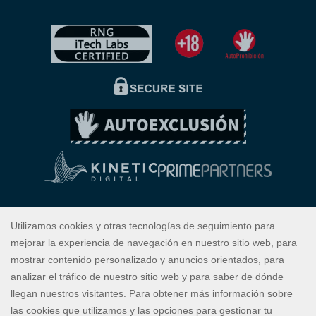
Cuando se trata de apuestas online con experiencias
emocionantes e inmersivas en las que la diversión es lo primero,
ICE36 lleva tu experiencia a un nivel nuevo, ya sea que juegues
desde tu ordenador o teléfono móvil. Solo ICE36 ofrece los mejores
juegos de casino en España, con funciones únicas, atractivas y
beneficiosas. Haz un depósito PayPal en el casino y disfruta de
premios en efectivo y jackpots mientras tientas a la suerte en