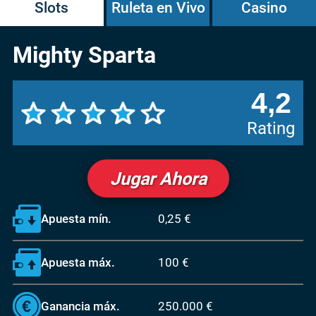
Slots
Ruleta en Vivo
Casino
Mighty Sparta
4,2
Rating
Jugar Ahora
Apuesta mín.
0,25 €
Apuesta máx.
100 €
Ganancia máx.
250.000 €