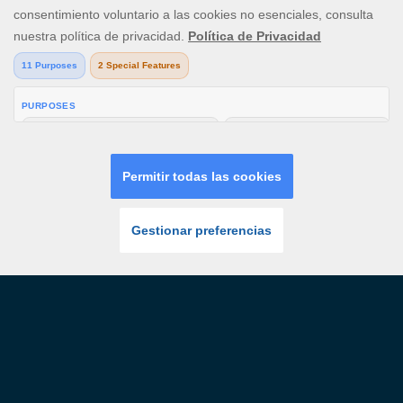
diferentes versiones de Blackjack y Ruleta, o en numerosas
Máquinas Tragaperras Online. ¡El futuro del juego online está aquí!
Promos
Iniciar Sesión
Unirse
Menu