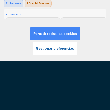
Máquinas Tragaperras Online. ¡El futuro del juego online está aquí!
Promos
Iniciar Sesión
Unirse
Menu