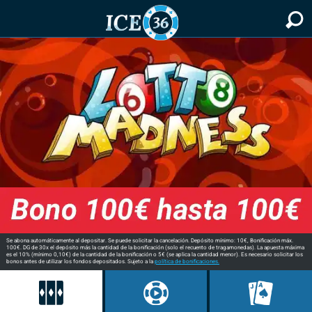
Se abona automáticamente al depositar. Se puede solicitar la cancelación. Depósito mínimo: 10€, Bonificación máx.
100€. DG de 30x el depósito más la cantidad de la bonificación (solo el recuento de tragamonedas). La apuesta máxima
es el 10% (mínimo 0,10€) de la cantidad de la bonificación o 5€ (se aplica la cantidad menor). Es necesario solicitar los
bonos antes de utilizar los fondos depositados. Sujeto a la
política de bonificaciones.