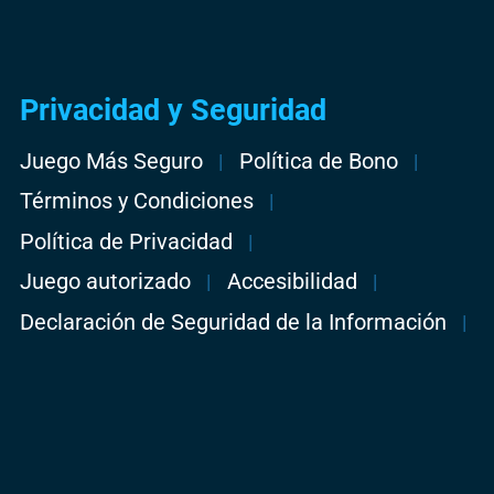
Privacidad y Seguridad
Juego Más Seguro
Política de Bono
Términos y Condiciones
Política de Privacidad
Juego autorizado
Accesibilidad
Declaración de Seguridad de la Información