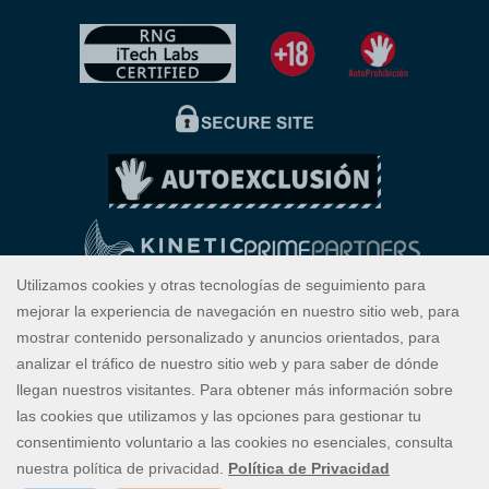
Cuando se trata de apuestas online con experiencias
emocionantes e inmersivas en las que la diversión es lo primero,
ICE36 lleva tu experiencia a un nivel nuevo, ya sea que juegues
desde tu ordenador o teléfono móvil. Solo ICE36 ofrece los mejores
juegos de casino en España, con funciones únicas, atractivas y
beneficiosas. Haz un depósito PayPal en el casino y disfruta de
premios en efectivo y jackpots mientras tientas a la suerte en
diferentes versiones de Blackjack y Ruleta, o en numerosas