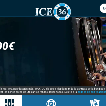
B
ínimo: 10€, Bonificación máx. 100€. DG de 30x el depósito más la cantidad de la bonifica
itar los bonos antes de utilizar los fondos depositados. Sujeto a la
política de bonificacion