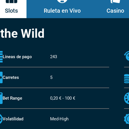
Slots
Ruleta en Vivo
Casino
 the Wild
Líneas de pago
243
Carretes
5
Bet Range
0,20 €
-
100 €
Volatilidad
Med-High