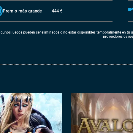
Premio más grande
444 €
lgunos juegos pueden ser eliminados o no estar disponibles temporalmente en tu ub
proveedores de ju