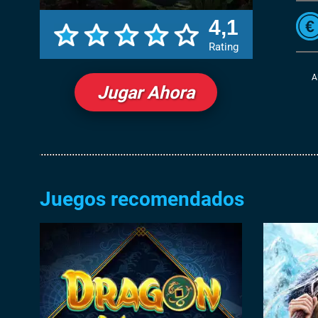
4,1
Rating
A
Jugar Ahora
Juegos recomendados