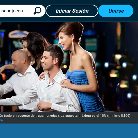
Iniciar Sesión
Unirse
uscar juego
ción (solo el recuento de tragamonedas). La apuesta máxima es el 10% (mínimo 0,10€)
es.