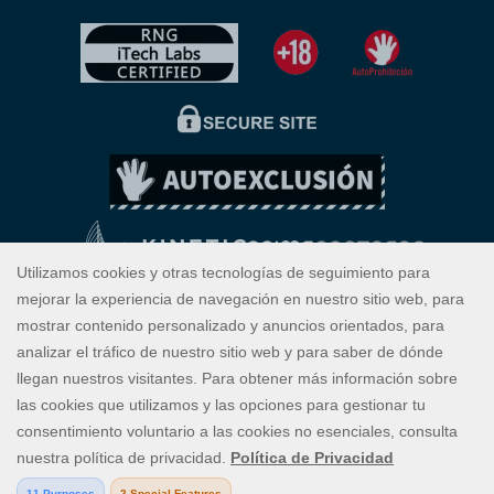
Cuando se trata de apuestas online con experiencias
emocionantes e inmersivas en las que la diversión es lo primero,
ICE36 lleva tu experiencia a un nivel nuevo, ya sea que juegues
desde tu ordenador o teléfono móvil. Solo ICE36 ofrece los mejores
juegos de casino en España, con funciones únicas, atractivas y
beneficiosas. Haz un depósito PayPal en el casino y disfruta de
premios en efectivo y jackpots mientras tientas a la suerte en
diferentes versiones de Blackjack y Ruleta, o en numerosas