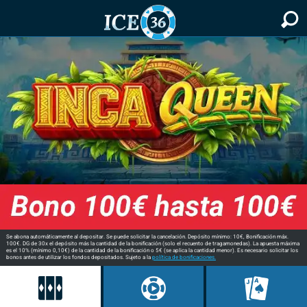
Se abona automáticamente al depositar. Se puede solicitar la cancelación. Depósito mínimo: 10€, Bonificación máx.
100€. DG de 30x el depósito más la cantidad de la bonificación (solo el recuento de tragamonedas). La apuesta máxima
es el 10% (mínimo 0,10€) de la cantidad de la bonificación o 5€ (se aplica la cantidad menor). Es necesario solicitar los
bonos antes de utilizar los fondos depositados. Sujeto a la
política de bonificaciones.