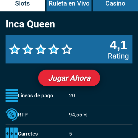
Slots
Ruleta en Vivo
Casino
Inca Queen
4,1
Rating
Jugar Ahora
Líneas de pago
20
RTP
94,55 %
Carretes
5