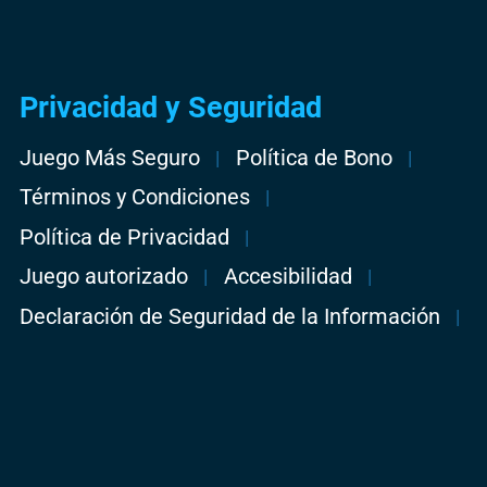
Privacidad y Seguridad
Juego Más Seguro
Política de Bono
Términos y Condiciones
Política de Privacidad
Juego autorizado
Accesibilidad
Declaración de Seguridad de la Información