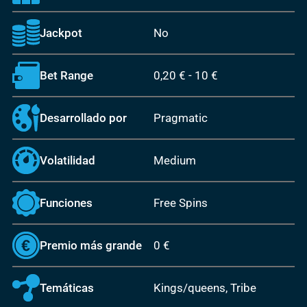
Jackpot
No
Bet Range
0,20 €
-
10 €
Desarrollado por
Pragmatic
Volatilidad
Medium
Funciones
Free Spins
Premio más grande
0 €
Temáticas
Kings/queens, Tribe