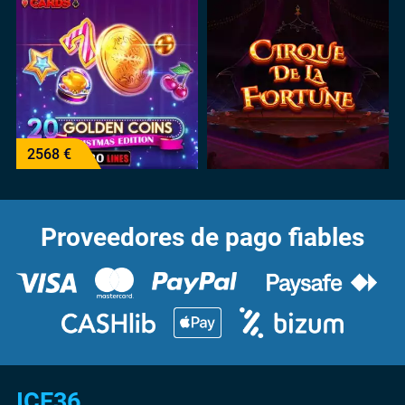
2568 €
Proveedores de pago fiables
ICE36