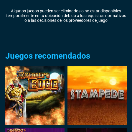
Algunos juegos pueden ser eliminados o no estar disponibles
temporalmente en tu ubicación debido a los requisitos normativos
o a las decisiones de los proveedores de juego
Juegos recomendados