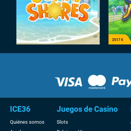
2517 €
ICE36
Juegos de Casino
Quiénes somos
Slots