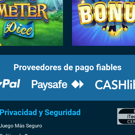
Proveedores de pago fiables
Privacidad y Seguridad
Juego Más Seguro