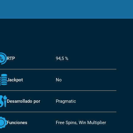
RTP
94,5 %
Jackpot
No
Desarrollado por
Pragmatic
Funciones
Free Spins, Win Multiplier