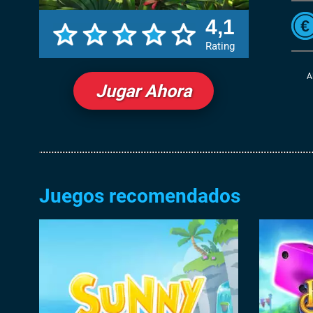
4,1
Rating
A
Jugar Ahora
Juegos recomendados