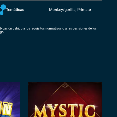
Temáticas
Monkey/gorilla, Primate
icación debido a los requisitos normativos o a las decisiones de los
ego