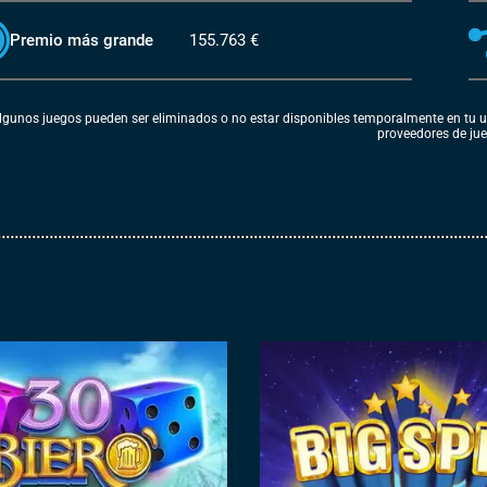
Premio más grande
155.763 €
lgunos juegos pueden ser eliminados o no estar disponibles temporalmente en tu ub
proveedores de ju