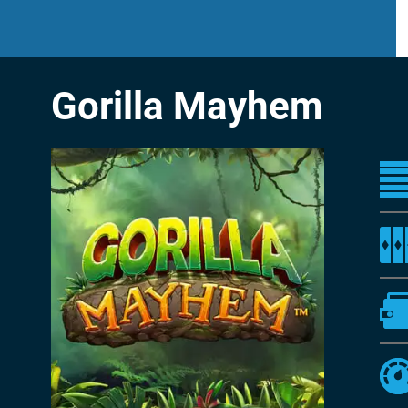
Gorilla Mayhem