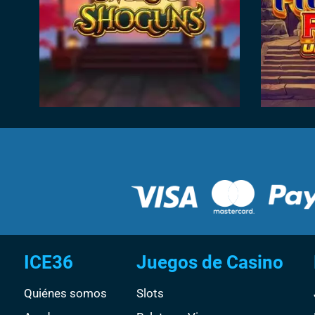
ICE36
Juegos de Casino
Quiénes somos
Slots