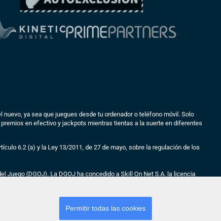
el nuevo, ya sea que juegues desde tu ordenador o teléfono móvil. Solo
premios en efectivo y jackpots mientras tientas a la suerte en diferentes