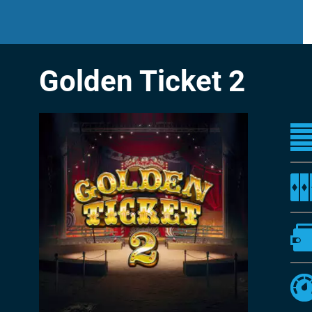
Golden Ticket 2