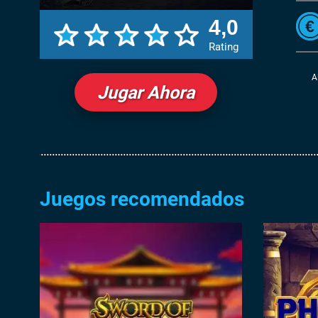
4,0
Rating
A
Jugar Ahora
Juegos recomendados