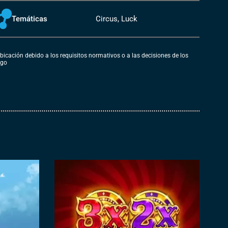
Temáticas
Circus, Luck
icación debido a los requisitos normativos o a las decisiones de los
ego