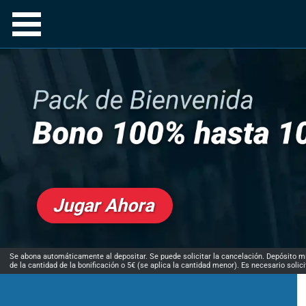
Jugar Ahora
Se abona automáticamente al depositar. Se puede solicitar la cancelación. Depósito m
de la cantidad de la bonificación o 5€ (se aplica la cantidad menor). Es necesario solic