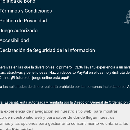
Política de Bono
Términos y Condiciones
Política de Privacidad
Juego autorizado
Accesibilidad
Declaración de Seguridad de la Información
ivas en las que la diversión es lo primero, ICE36 lleva tu experiencia a un niv
, atractivas y beneficiosas. Haz un depósito PayPal en el casino y disfruta de 
ne. ¡El futuro del juego online está aquí!