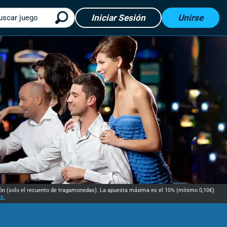
Iniciar Sesión
Unirse
uscar juego
ción (solo el recuento de tragamonedas). La apuesta máxima es el 10% (mínimo 0,10€)
es.