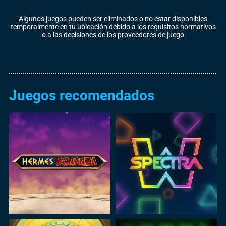
Algunos juegos pueden ser eliminados o no estar disponibles
temporalmente en tu ubicación debido a los requisitos normativos
o a las decisiones de los proveedores de juego
Juegos recomendados