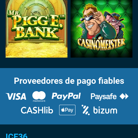
Proveedores de pago fiables
ICE36