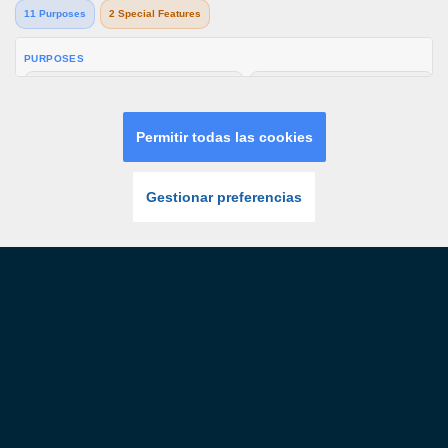
Máquinas Tragaperras Online. ¡El futuro del juego online está aquí!
Promos
Iniciar Sesión
Unirse
Menu