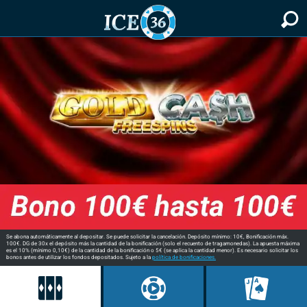
Se abona automáticamente al depositar. Se puede solicitar la cancelación. Depósito mínimo: 10€, Bonificación máx.
100€. DG de 30x el depósito más la cantidad de la bonificación (solo el recuento de tragamonedas). La apuesta máxima
es el 10% (mínimo 0,10€) de la cantidad de la bonificación o 5€ (se aplica la cantidad menor). Es necesario solicitar los
bonos antes de utilizar los fondos depositados. Sujeto a la
política de bonificaciones.