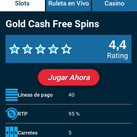
Slots
Ruleta en Vivo
Casino
Gold Cash Free Spins
4,4
Rating
Jugar Ahora
Líneas de pago
40
RTP
95 %
Carretes
5