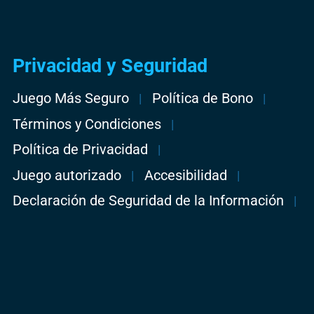
Privacidad y Seguridad
Juego Más Seguro
Política de Bono
Términos y Condiciones
Política de Privacidad
Juego autorizado
Accesibilidad
Declaración de Seguridad de la Información