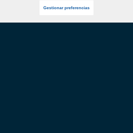
Máquinas Tragaperras Online. ¡El futuro del juego online está aquí!
Promos
Iniciar Sesión
Unirse
Menu