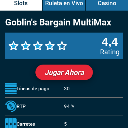
Slots
Ruleta en Vivo
Casino
Goblin's Bargain MultiMax
4,4
Rating
Jugar Ahora
Líneas de pago
30
RTP
94 %
Carretes
5