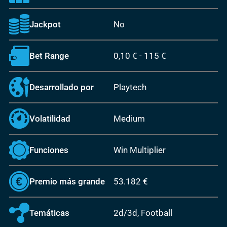
Jackpot
No
Bet Range
0,10 €
-
115 €
Desarrollado por
Playtech
Volatilidad
Medium
Funciones
Win Multiplier
Premio más grande
53.182 €
Temáticas
2d/3d, Football