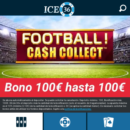
Se abona automáticamente al depositar. Se puede solicitar la cancelación. Depósito mínimo: 10€, Bonificación máx.
100€. DG de 30x el depósito más la cantidad de la bonificación (solo el recuento de tragamonedas). La apuesta máxima
es el 10% (mínimo 0,10€) de la cantidad de la bonificación o 5€ (se aplica la cantidad menor). Es necesario solicitar los
bonos antes de utilizar los fondos depositados. Sujeto a la
política de bonificaciones.