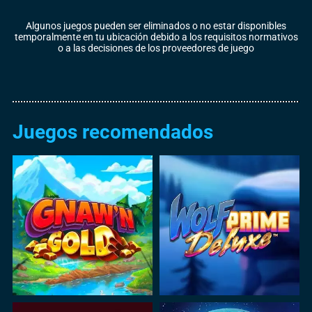
Algunos juegos pueden ser eliminados o no estar disponibles
temporalmente en tu ubicación debido a los requisitos normativos
o a las decisiones de los proveedores de juego
Juegos recomendados