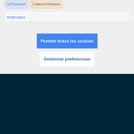
Máquinas Tragaperras Online. ¡El futuro del juego online está aquí!
Promos
Iniciar Sesión
Unirse
Menu