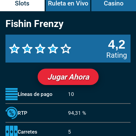
Slots
Ruleta en Vivo
Casino
Fishin Frenzy
4,2
Rating
Jugar Ahora
Líneas de pago
10
RTP
94,31 %
Carretes
5