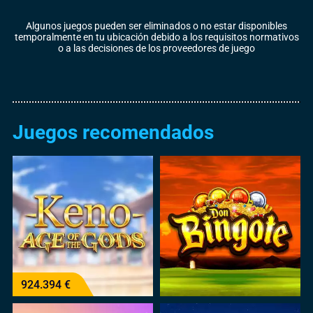
Algunos juegos pueden ser eliminados o no estar disponibles
temporalmente en tu ubicación debido a los requisitos normativos
o a las decisiones de los proveedores de juego
Juegos recomendados
924.394 €