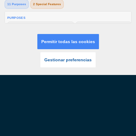
Máquinas Tragaperras Online. ¡El futuro del juego online está aquí!
Promos
Iniciar Sesión
Unirse
Menu