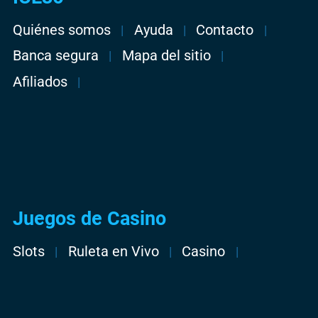
Quiénes somos
Ayuda
Contacto
Banca segura
Mapa del sitio
Afiliados
Juegos de Casino
Slots
Ruleta en Vivo
Casino