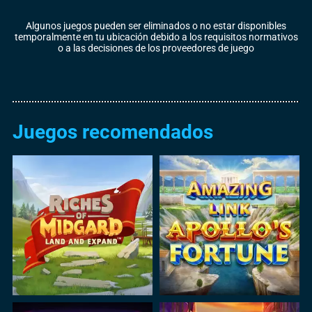
Algunos juegos pueden ser eliminados o no estar disponibles
temporalmente en tu ubicación debido a los requisitos normativos
o a las decisiones de los proveedores de juego
Juegos recomendados