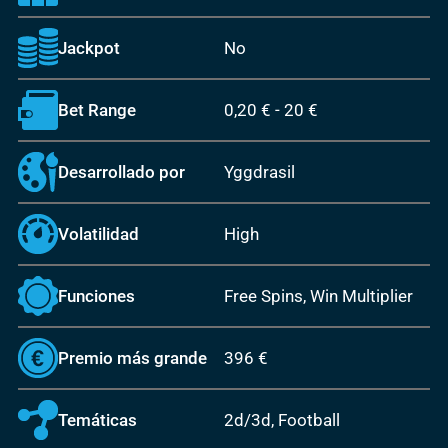
Jackpot
No
Bet Range
0,20 €
-
20 €
Desarrollado por
Yggdrasil
Volatilidad
High
Funciones
Free Spins, Win Multiplier
Premio más grande
396 €
Temáticas
2d/3d, Football