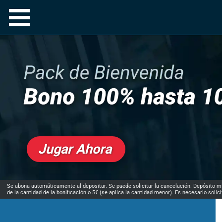
Jugar Ahora
Se abona automáticamente al depositar. Se puede solicitar la cancelación. Depósito m
de la cantidad de la bonificación o 5€ (se aplica la cantidad menor). Es necesario solic