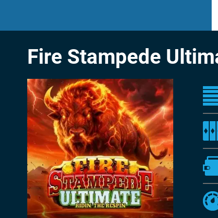
Fire Stampede Ultim