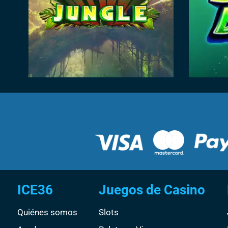
ICE36
Juegos de Casino
Quiénes somos
Slots