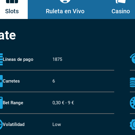
Slots
Ruleta en Vivo
Casino
ate
Líneas de pago
1875
Carretes
6
Bet Range
0,30 €
-
9 €
Volatilidad
Low