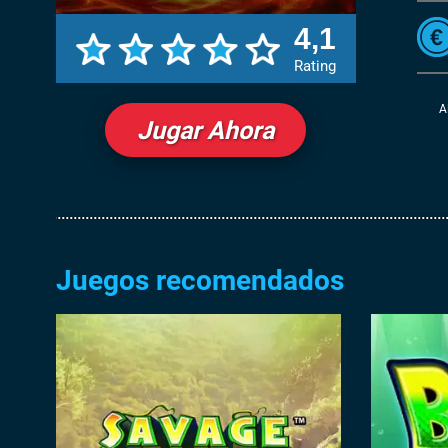
4,1
Rating
A
Jugar Ahora
Juegos recomendados