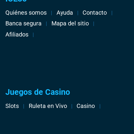
Quiénes somos
Ayuda
Contacto
Banca segura
Mapa del sitio
Afiliados
Juegos de Casino
Slots
Ruleta en Vivo
Casino