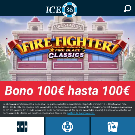
Se abona automáticamente al depositar. Se puede solicitar la cancelación. Depósito mínimo: 10€, Bonificación máx.
100€. DG de 30x el depósito más la cantidad de la bonificación (solo el recuento de tragamonedas). La apuesta máxima
es el 10% (mínimo 0,10€) de la cantidad de la bonificación o 5€ (se aplica la cantidad menor). Es necesario solicitar los
bonos antes de utilizar los fondos depositados. Sujeto a la
política de bonificaciones.