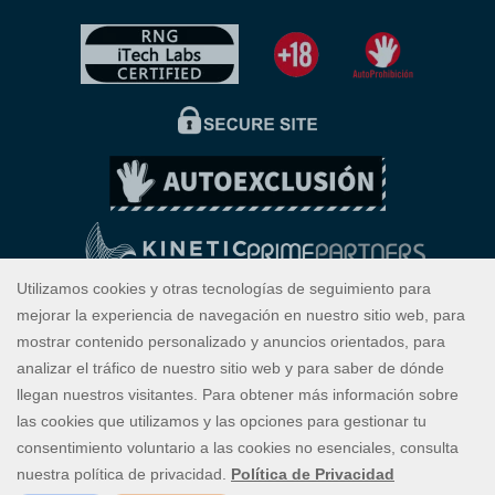
Cuando se trata de apuestas online con experiencias
emocionantes e inmersivas en las que la diversión es lo primero,
ICE36 lleva tu experiencia a un nivel nuevo, ya sea que juegues
desde tu ordenador o teléfono móvil. Solo ICE36 ofrece los mejores
juegos de casino en España, con funciones únicas, atractivas y
beneficiosas. Haz un depósito PayPal en el casino y disfruta de
premios en efectivo y jackpots mientras tientas a la suerte en
diferentes versiones de Blackjack y Ruleta, o en numerosas