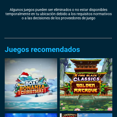
Algunos juegos pueden ser eliminados o no estar disponibles
temporalmente en tu ubicación debido a los requisitos normativos
o a las decisiones de los proveedores de juego
Juegos recomendados