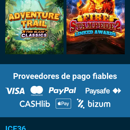
Proveedores de pago fiables
ICE36