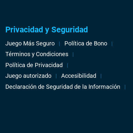
Privacidad y Seguridad
Juego Más Seguro
Política de Bono
Términos y Condiciones
Política de Privacidad
Juego autorizado
Accesibilidad
Declaración de Seguridad de la Información