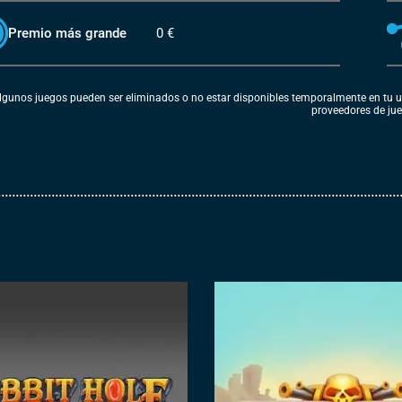
Premio más grande
0 €
lgunos juegos pueden ser eliminados o no estar disponibles temporalmente en tu ub
proveedores de ju