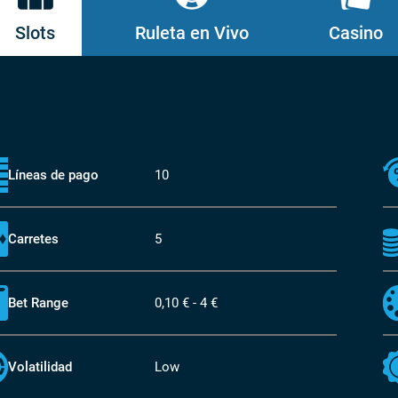
Slots
Ruleta en Vivo
Casino
Líneas de pago
10
Carretes
5
Bet Range
0,10 €
-
4 €
Volatilidad
Low