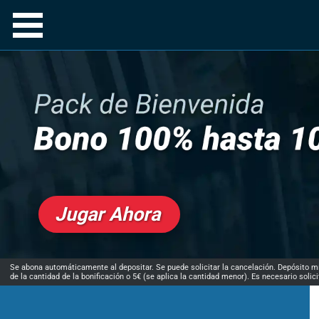
Jugar Ahora
Se abona automáticamente al depositar. Se puede solicitar la cancelación. Depósito m
de la cantidad de la bonificación o 5€ (se aplica la cantidad menor). Es necesario solic