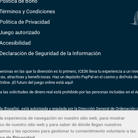
Política de Bono
Términos y Condiciones
Política de Privacidad
Juego autorizado
Accesibilidad
Declaración de Seguridad de la Información
ivas en las que la diversión es lo primero, ICE36 lleva tu experiencia a un niv
, atractivas y beneficiosas. Haz un depósito PayPal en el casino y disfruta de 
ne. ¡El futuro del juego online está aquí!