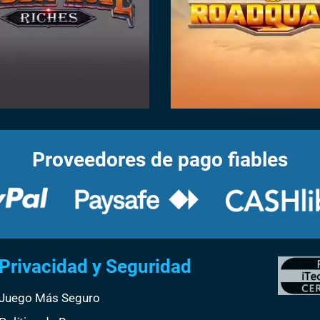
Proveedores de pago fiables
Privacidad y Seguridad
Juego Más Seguro