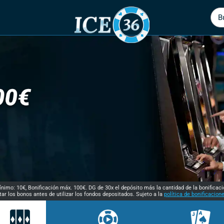
B
ínimo: 10€, Bonificación máx. 100€. DG de 30x el depósito más la cantidad de la bonifica
itar los bonos antes de utilizar los fondos depositados. Sujeto a la
política de bonificacion