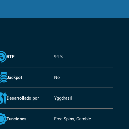
RTP
94 %
Jackpot
No
Desarrollado por
Yggdrasil
Funciones
Free Spins, Gamble