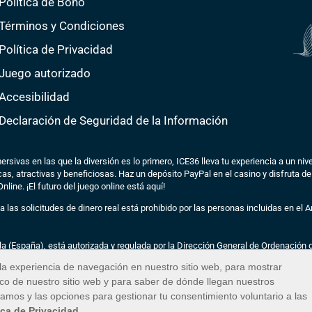
Política de Bono
Términos y Condiciones
Política de Privacidad
Juego autorizado
Accesibilidad
Declaración de Seguridad de la Información
ivas en las que la diversión es lo primero, ICE36 lleva tu experiencia a un niv
, atractivas y beneficiosas. Haz un depósito PayPal en el casino y disfruta de 
ne. ¡El futuro del juego online está aquí!