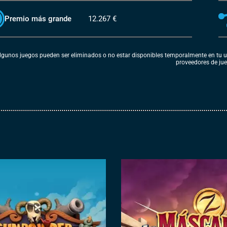
Premio más grande
12.267 €
lgunos juegos pueden ser eliminados o no estar disponibles temporalmente en tu ub
proveedores de ju