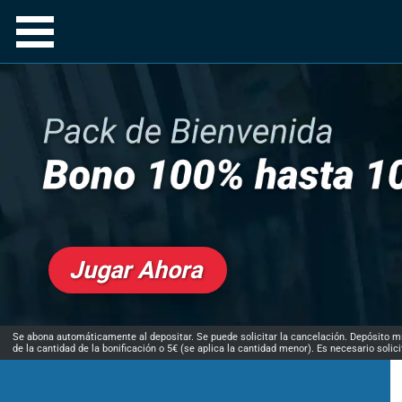
Jugar Ahora
Se abona automáticamente al depositar. Se puede solicitar la cancelación. Depósito m
de la cantidad de la bonificación o 5€ (se aplica la cantidad menor). Es necesario solic