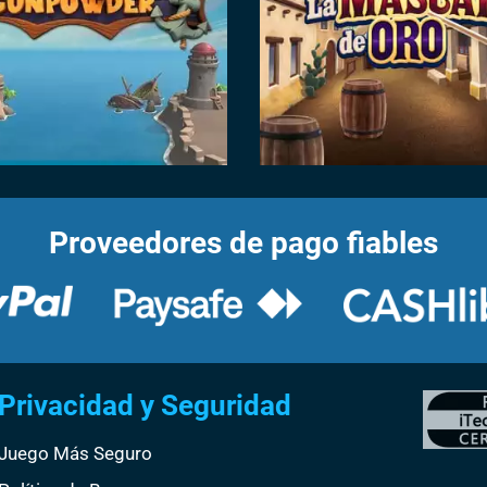
Proveedores de pago fiables
Privacidad y Seguridad
Juego Más Seguro