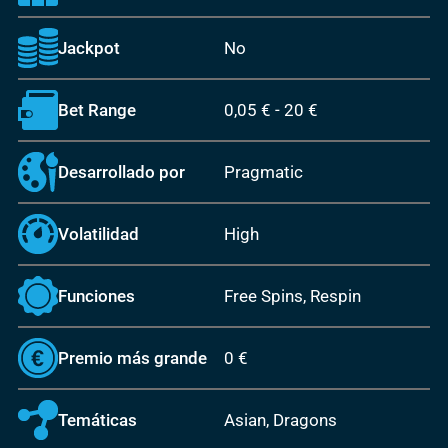
Jackpot
No
Bet Range
0,05 €
-
20 €
Desarrollado por
Pragmatic
Volatilidad
High
Funciones
Free Spins, Respin
Premio más grande
0 €
Temáticas
Asian, Dragons