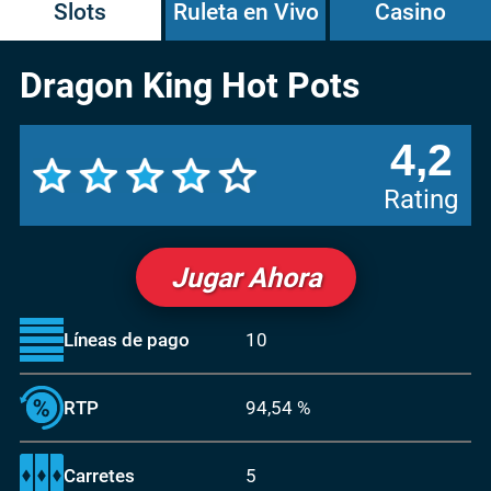
Slots
Ruleta en Vivo
Casino
Dragon King Hot Pots
4,2
Rating
Jugar Ahora
Líneas de pago
10
RTP
94,54 %
Carretes
5