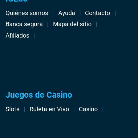
Quiénes somos
Ayuda
Contacto
Banca segura
Mapa del sitio
Afiliados
Juegos de Casino
Slots
Ruleta en Vivo
Casino