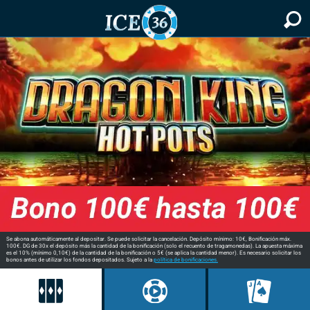
Se abona automáticamente al depositar. Se puede solicitar la cancelación. Depósito mínimo: 10€, Bonificación máx.
100€. DG de 30x el depósito más la cantidad de la bonificación (solo el recuento de tragamonedas). La apuesta máxima
es el 10% (mínimo 0,10€) de la cantidad de la bonificación o 5€ (se aplica la cantidad menor). Es necesario solicitar los
bonos antes de utilizar los fondos depositados. Sujeto a la
política de bonificaciones.