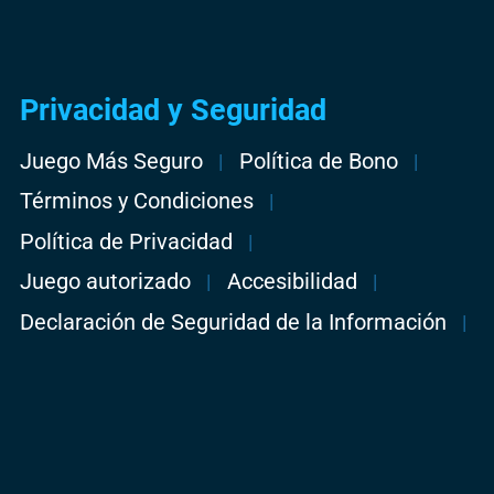
Privacidad y Seguridad
Juego Más Seguro
Política de Bono
Términos y Condiciones
Política de Privacidad
Juego autorizado
Accesibilidad
Declaración de Seguridad de la Información