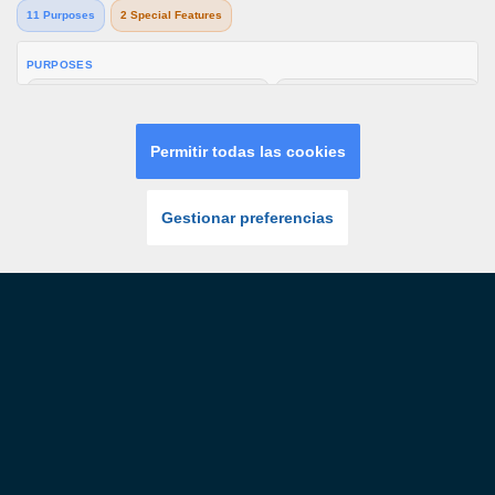
Máquinas Tragaperras Online. ¡El futuro del juego online está aquí!
Promos
Iniciar Sesión
Unirse
Menu