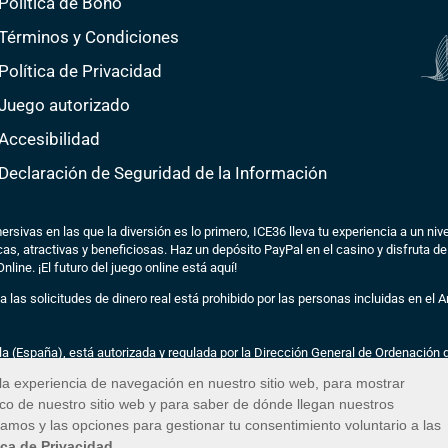
Política de Bono
Términos y Condiciones
Política de Privacidad
Juego autorizado
Accesibilidad
Declaración de Seguridad de la Información
ivas en las que la diversión es lo primero, ICE36 lleva tu experiencia a un niv
, atractivas y beneficiosas. Haz un depósito PayPal en el casino y disfruta de 
ne. ¡El futuro del juego online está aquí!