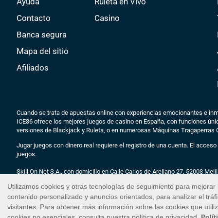
Ayuda
Ruleta en Vivo
Contacto
Casino
Banca segura
Mapa del sitio
Afiliados
Cuando se trata de apuestas online con experiencias emocionantes e inmers
ICE36 ofrece los mejores juegos de casino en España, con funciones únicas
versiones de Blackjack y Ruleta, o en numerosas Máquinas Tragaperras Onli