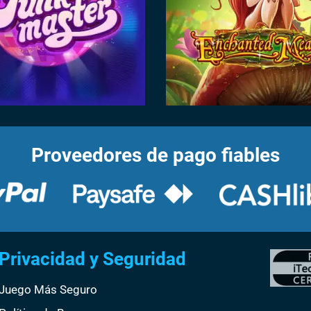
Proveedores de pago fiables
Privacidad y Seguridad
Juego Más Seguro