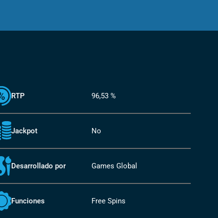
RTP
96,53 %
Jackpot
No
Desarrollado por
Games Global
Funciones
Free Spins