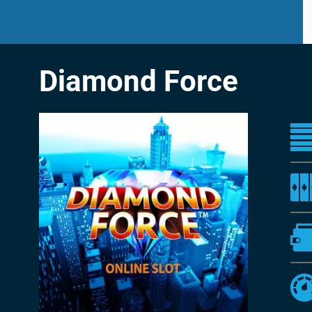
Diamond Force