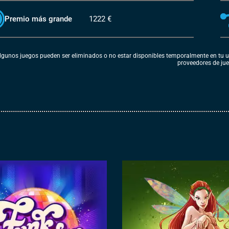
Premio más grande
1222 €
lgunos juegos pueden ser eliminados o no estar disponibles temporalmente en tu ub
proveedores de ju