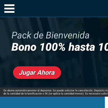
Jugar Ahora
Se abona automáticamente al depositar. Se puede solicitar la cancelación. Depósito m
de la cantidad de la bonificación o 5€ (se aplica la cantidad menor). Es necesario solic