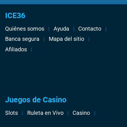
ICE36
Quiénes somos
Ayuda
Contacto
Banca segura
Mapa del sitio
Afiliados
Juegos de Casino
Slots
Ruleta en Vivo
Casino