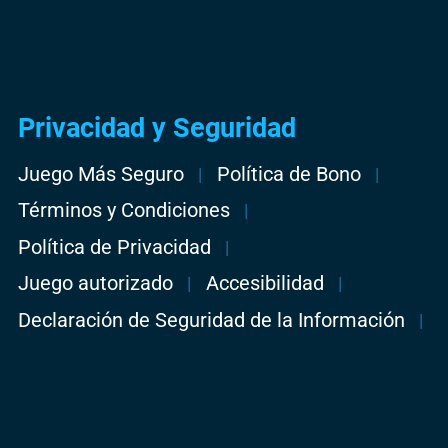
Privacidad y Seguridad
Juego Más Seguro
Política de Bono
Términos y Condiciones
Política de Privacidad
Juego autorizado
Accesibilidad
Declaración de Seguridad de la Información