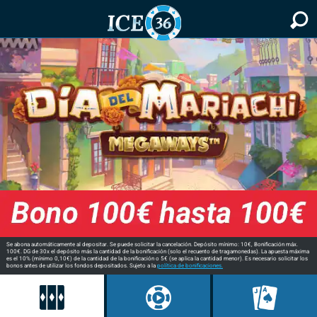
Se abona automáticamente al depositar. Se puede solicitar la cancelación. Depósito mínimo: 10€, Bonificación máx.
100€. DG de 30x el depósito más la cantidad de la bonificación (solo el recuento de tragamonedas). La apuesta máxima
es el 10% (mínimo 0,10€) de la cantidad de la bonificación o 5€ (se aplica la cantidad menor). Es necesario solicitar los
bonos antes de utilizar los fondos depositados. Sujeto a la
política de bonificaciones.