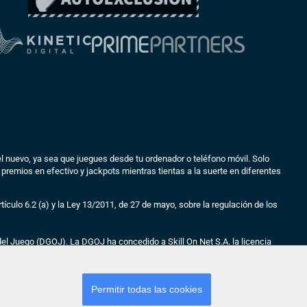
el nuevo, ya sea que juegues desde tu ordenador o teléfono móvil. Solo
premios en efectivo y jackpots mientras tientas a la suerte en diferentes