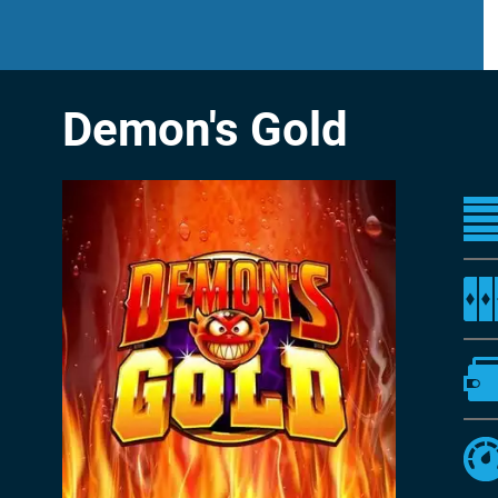
Demon's Gold