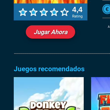
4,4
Rating
A
Jugar Ahora
Juegos recomendados