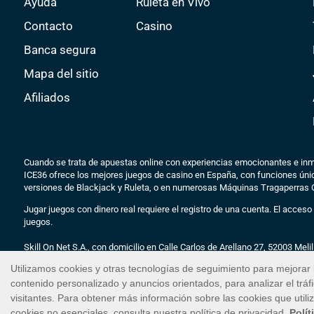
Ayuda
Ruleta en Vivo
Contacto
Casino
Banca segura
Mapa del sitio
Afiliados
Cuando se trata de apuestas online con experiencias emocionantes e inmers
ICE36 ofrece los mejores juegos de casino en España, con funciones únicas
versiones de Blackjack y Ruleta, o en numerosas Máquinas Tragaperras Onli