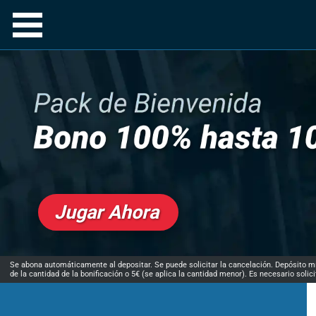
Jugar Ahora
Se abona automáticamente al depositar. Se puede solicitar la cancelación. Depósito m
de la cantidad de la bonificación o 5€ (se aplica la cantidad menor). Es necesario solic